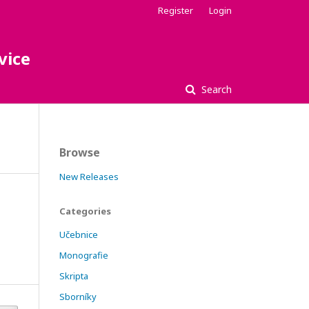
Register
Login
vice
Search
Browse
New Releases
Categories
Učebnice
Monografie
Skripta
Sborníky