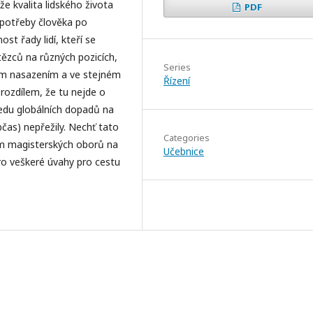
e kvalita lidského života
PDF
 potřeby člověka po
t řady lidí, kteří se
tězců na různých pozicích,
Series
ým nasazením a ve stejném
Řízení
rozdílem, že tu nejde o
hledu globálních dopadů na
bčas) nepřežily. Nechť tato
Categories
ům magisterských oborů na
Učebnice
ro veškeré úvahy pro cestu