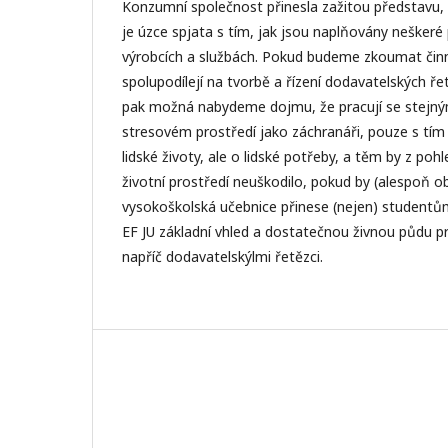
Konzumní společnost přinesla zažitou představu, ž
je úzce spjata s tím, jak jsou naplňovány neškeré
výrobcích a službách. Pokud budeme zkoumat činnos
spolupodílejí na tvorbě a řízení dodavatelských ře
pak možná nabydeme dojmu, že pracují se stejn
stresovém prostředí jako záchranáři, pouze s tím 
lidské životy, ale o lidské potřeby, a těm by z po
životní prostředí neuškodilo, pokud by (alespoň o
vysokoškolská učebnice přinese (nejen) student
EF JU základní vhled a dostatečnou živnou půdu p
napříč dodavatelskýlmi řetězci.