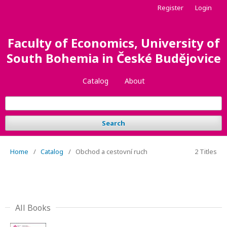
Register
Login
Faculty of Economics, University of
South Bohemia in České Budějovice
Catalog
About
Search
Home
/
Catalog
/
Obchod a cestovní ruch
2 Titles
All Books