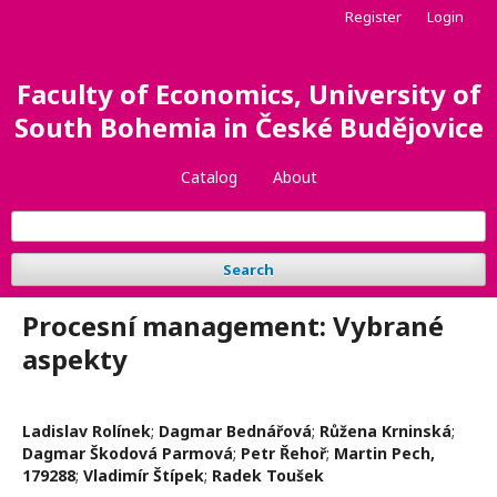
Register
Login
Faculty of Economics, University of
South Bohemia in České Budějovice
Catalog
About
Search
Procesní management: Vybrané
aspekty
Ladislav Rolínek
;
Dagmar Bednářová
;
Růžena Krninská
;
Dagmar Škodová Parmová
;
Petr Řehoř
;
Martin Pech,
179288
;
Vladimír Štípek
;
Radek Toušek