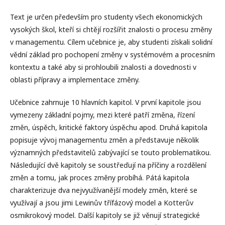
Text je určen především pro studenty všech ekonomických
vysokých škol, kteří si chtějí rozšířit znalosti o procesu změny
v managementu. Cílem učebnice je, aby studenti získali solidní
vědní základ pro pochopení změny v systémovém a procesním
kontextu a také aby si prohloubili znalosti a dovednosti v
oblasti přípravy a implementace změny.
Učebnice zahrnuje 10 hlavních kapitol. V první kapitole jsou
vymezeny základní pojmy, mezi které patří změna, řízení
změn, úspěch, kritické faktory úspěchu apod. Druhá kapitola
popisuje vývoj managementu změn a představuje několik
významných představitelů zabývající se touto problematikou.
Následující dvě kapitoly se soustřeďují na příčiny a rozdělení
změn a tomu, jak proces změny probíhá. Pátá kapitola
charakterizuje dva nejvyužívanější modely změn, které se
využívají a jsou jimi Lewinův třífázový model a Kotterův
osmikrokový model. Další kapitoly se již věnují strategické