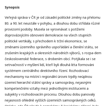
Synopsis
Veřejná správa v ČR je od zásadnı́ politické změny na přelomu
80. a 90. let neustále v pohybu, a dlouhou dobu střı́dala různé
provizornı́ podoby. Musela se vyrovnávat s potı́žemi
doprovázejı́cı́mi obnovenı́ demokracie na všech stupnı́ch
politické vertikály, s přechodem k tržnı́ ekonomice, se
změnami územnı́ho správnı́ho uspořádánı́ a členěnı́ státu, se
zrušenı́m krajských a okresnı́ch národnı́ch výborů, s rozpa-dem
československé federace, s drobenı́m obcı́. Potýkala se i se
setrvačnostı́ v myšlenı́ lidı́, kteřı́ byli dlouhá léta formováni
systémem centrálnı́ho direktivnı́ho řı́zenı́. Rozhodovacı́
mechanismy na mı́stnı́ i regionálnı́ úrovni trpěly neúplnou
územnı́ hierarchiı́ státnı́ správy a samosprávy, nejasnými
kompetenčnı́mi vztahy mezi jednotlivými institucemi a
subjekty v rozhodovacı́m procesu. Dlouhou dobu panovaly
nejasnosti ohledně vyššı́ch územnı́ch samosprávných celků.