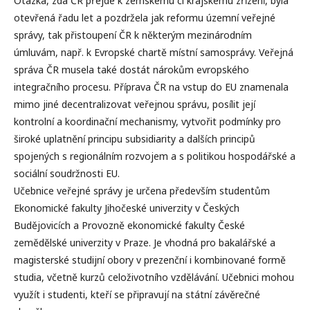
Otázka, zda ČR přejde k zemskému či krajskému zřı́zenı́, byla
otevřená řadu let a pozdržela jak reformu územnı́ veřejné
správy, tak přistoupenı́ ČR k některým mezinárodnı́m
úmluvám, např. k Evropské chartě mı́stnı́ samosprávy. Veřejná
správa ČR musela také dostát nárokům evropského
integračnı́ho procesu. Přı́prava ČR na vstup do EU znamenala
mimo jiné decentralizovat veřejnou správu, posı́lit jejı́
kontrolnı́ a koordinačnı́ mechanismy, vytvořit podmı́nky pro
široké uplatněnı́ principu subsidiarity a dalšı́ch principů
spojených s regionálnı́m rozvojem a s politikou hospodářské a
sociálnı́ soudržnosti EU.
Učebnice veřejné správy je určena předevšı́m studentům
Ekonomické fakulty Jihočeské univerzity v Českých
Budějovicı́ch a Provozně ekonomické fakulty České
zemědělské univerzity v Praze. Je vhodná pro bakalářské a
magisterské studijnı́ obory v prezenčnı́ i kombinované formě
studia, včetně kurzů celoživotnı́ho vzdělávánı́. Učebnici mohou
využı́t i studenti, kteřı́ se připravujı́ na státnı́ závěrečné